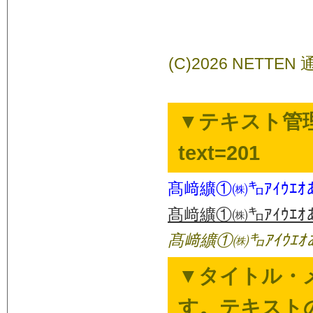
(C)2026 NETT
▼テキスト管理
text=201
髙﨑纊①㈱㌔ｱｲｳｴｵ
髙﨑纊①㈱㌔ｱｲｳｴｵ
髙﨑纊①㈱㌔ｱｲｳｴｵ
▼タイトル・メ
す。テキストのみ