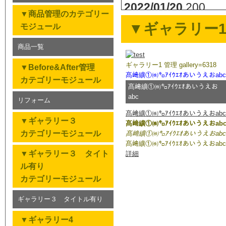
2022/01/20
200
▼商品管理のカテゴリー
▼ギャラリー1 管理
2021/12/04
ネット
モジュール
2021/04/27
yyyyy
商品一覧
ギャラリー1 管理 gallery=6318
2021/04/24
社内IP
▼Before&After管理
髙﨑纊①㈱㌔ｱｲｳｴｵあいうえおabc
カテゴリーモジュール
髙﨑纊①㈱㌔ｱｲｳｴｵあいうえお
2021/01/15
確認テ
abc
リフォーム
2020/09/29
テスト0
髙﨑纊①㈱㌔ｱｲｳｴｵあいうえおabc
▼ギャラリー３
髙﨑纊①㈱㌔ｱｲｳｴｵあいうえおab
2020/08/25
news---
カテゴリーモジュール
髙﨑纊①㈱㌔ｱｲｳｴｵあいうえおabc
髙﨑纊①㈱㌔ｱｲｳｴｵあいうえおabc
2020/03/24
濱田テ
▼ギャラリー３ タイト
詳細
ル有り
2013/12/17
テスト
カテゴリーモジュール
2013/12/13
新着情報
ギャラリー３ タイトル有り
2013/12/12
新着情
▼ギャラリー4