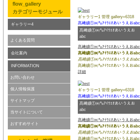
flow_gallery
2013/12/11
新着情報
カテゴリーモジュール
ギャラリー1 管理 gallery=6318
髙﨑纊①㈱㌔ｱｲｳｴｵあいうえおabc
ギャラリー4
髙﨑纊①㈱㌔ｱｲｳｴｵあいうえお
abc
よくある質問
髙﨑纊①㈱㌔ｱｲｳｴｵあいうえおabc
会社案内
髙﨑纊①㈱㌔ｱｲｳｴｵあいうえおab
髙﨑纊①㈱㌔ｱｲｳｴｵあいうえおabc
髙﨑纊①㈱㌔ｱｲｳｴｵあいうえおabc
INFORMATION
詳細
お問い合わせ
個人情報保護
ギャラリー1 管理 gallery=6318
髙﨑纊①㈱㌔ｱｲｳｴｵあいうえおabc
サイトマップ
髙﨑纊①㈱㌔ｱｲｳｴｵあいうえお
abc
当サイトについて
髙﨑纊①㈱㌔ｱｲｳｴｵあいうえおabc
おすすめサイト
髙﨑纊①㈱㌔ｱｲｳｴｵあいうえおab
髙﨑纊①㈱㌔ｱｲｳｴｵあいうえおabc
髙﨑纊①㈱㌔ｱｲｳｴｵあいうえおabc