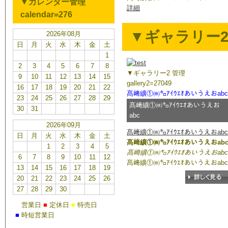
▼カレンダー管理
詳細
calendar=276
▼ギャラリー2 管理
2026年08月
日
月
火
水
木
金
土
1
2
3
4
5
6
7
8
▼ギャラリー2 管理
9
10
11
12
13
14
15
gallery2=27049
16
17
18
19
20
21
22
髙﨑纊①㈱㌔ｱｲｳｴｵあいうえおabc
23
24
25
26
27
28
29
髙﨑纊①㈱㌔ｱｲｳｴｵあいうえお
30
31
abc
2026年09月
髙﨑纊①㈱㌔ｱｲｳｴｵあいうえおabc
日
月
火
水
木
金
土
髙﨑纊①㈱㌔ｱｲｳｴｵあいうえおab
1
2
3
4
5
髙﨑纊①㈱㌔ｱｲｳｴｵあいうえおabc
6
7
8
9
10
11
12
髙﨑纊①㈱㌔ｱｲｳｴｵあいうえおabc
13
14
15
16
17
18
19
20
21
22
23
24
25
26
27
28
29
30
■
営業日
■
定休日
■
特売日
■
時短営業日