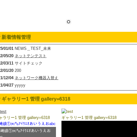
▼新着情報管理
25/01/01
NEWS＿TEST_未来
22/05/20
ネットテンテスト
22/03/11
サイトチェック
22/01/20
200
21/12/04
ネットワーク機器入替え
21/04/27
yyyyy
21/04/24
社内IPテスト
ギャラリー1 管理 gallery=6318
21/01/15
確認テスト
20/09/29
テスト01
20/08/25
news----------01
ラリー1 管理 gallery=6318
ギャラリー1 管理 gallery=6318
20/03/24
濱田テスト
﨑纊①㈱㌔ｱｲｳｴｵあいうえおabc
13/12/17
テストで追加
﨑纊①㈱㌔ｱｲｳｴｵあいうえお
13/12/13
新着情報 ○○○○○
bc