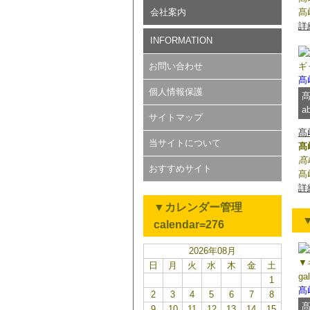
会社案内
髙
詳
INFORMATION
お問い合わせ
ギャ
髙
個人情報保護
髙
a
サイトマップ
髙
当サイトについて
髙
髙
おすすめサイト
髙
詳
▼カレンダー管理
▼
calendar=276
2026年08月
▼
日
月
火
水
木
金
土
ga
1
髙
2
3
4
5
6
7
8
髙
9
10
11
12
13
14
15