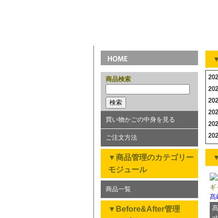
20
商品検索
20
20
20
買い物かごの中身を見る
20
20
ご注文方法
20
▼商品管理のカテゴリー
▼
20
モジュール
20
20
ギャ
商品一覧
20
髙
20
髙
▼Before&After管理
20
a