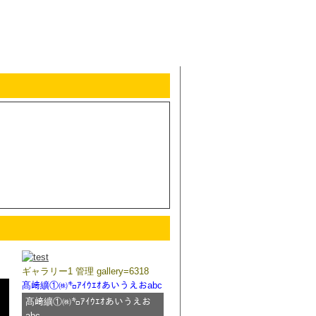
ギャラリー1 管理 gallery=6318
髙﨑纊①㈱㌔ｱｲｳｴｵあいうえおabc
髙﨑纊①㈱㌔ｱｲｳｴｵあいうえお
abc