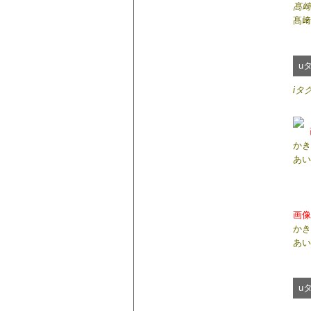
髙﨑
髙﨑
u
iタ
かき
あい
画像
かき
あい
u